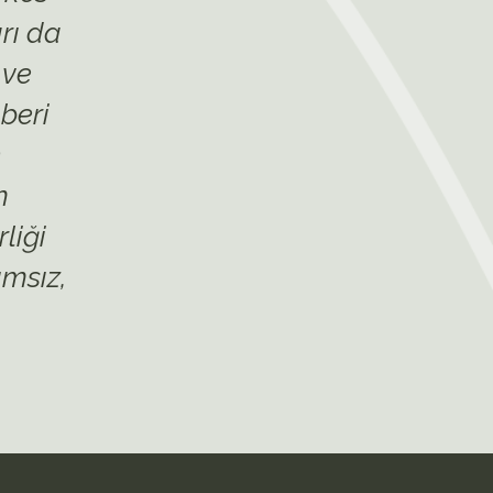
rı da
 ve
beri
n
m
liği
ımsız,