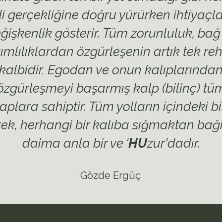
i gerçekliğine doğru yürürken ihtiyaçla
ğişkenlik gösterir. Tüm zorunluluk, bağ
ımlılıklardan özgürleşenin artık tek reh
kalbidir. Egodan ve onun kalıplarında
özgürleşmeyi başarmış kalp (bilinç) tü
aplara sahiptir. Tüm yolların içindeki bir
ek, herhangi bir kalıba sığmaktan bağ
daima anla bir ve '
HU
zur'dadır.
Gözde Ergüç