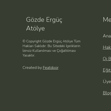
Gözde Ergüç
Me
Atölye
Ana
© Copyright Gözde Ergüç Atölye Tüm
Hakları Saklıdır. Bu Sitedeki İçeriklerin
Hak
İzinsiz Kullanılması ve Çoğaltılması
Yasaktır.
Qi B
Created by
Featdoor
Eğit
Üye
Blo