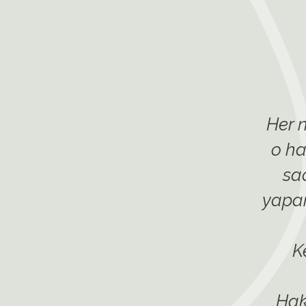
Her n
o ha
sa
yapar
K
Hak