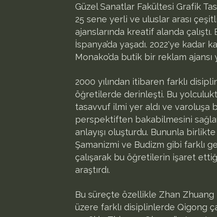
Güzel Sanatlar Fakültesi Grafik Tasar
25 sene yerli ve uluslar arası çeşit
ajanslarında kreatif alanda çalıştı. 
İspanya’da yaşadı. 2022'ye kadar k
Monako’da butik bir reklam ajansı 
2000 yılından itibaren farklı disipl
öğretilerde derinleşti. Bu yolculu
tasavvuf ilmi yer aldı ve varoluşa 
perspektiften bakabilmesini sağl
anlayışı oluşturdu. Bununla birlikt
Şamanizmi ve Budizm gibi farklı g
çalışarak bu öğretilerin işaret ettiğ
araştırdı.
Bu süreçte özellikle Zhan Zhuang
üzere farklı disiplinlerde Qigong ça