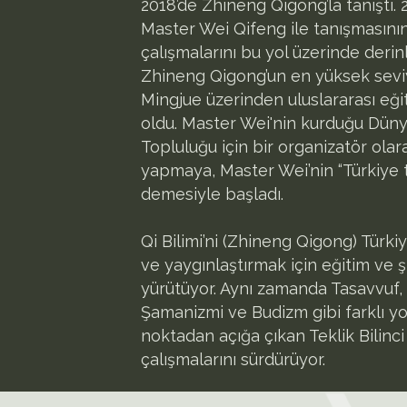
2018’de Zhineng Qigong’la tanıştı. 
Master Wei Qifeng ile tanışmasını
çalışmalarını bu yol üzerinde derin
Zhineng Qigong’un en yüksek seviy
Mingjue üzerinden uluslararası eği
oldu. Master Wei'nin kurduğu Düny
Topluluğu için bir organizatör ola
yapmaya, Master Wei’nin “Türkiye 
demesiyle başladı.
Qi Bilimi’ni (Zhineng Qigong) Türki
ve yaygınlaştırmak için eğitim ve ş
yürütüyor. Aynı zamanda Tasavvuf
Şamanizmi ve Budizm gibi farklı yoll
noktadan açığa çıkan Teklik Bilinci
çalışmalarını sürdürüyor.