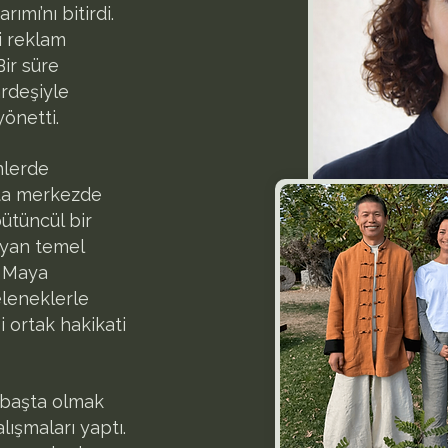
ımı’nı bitirdi.
li reklam
Bir süre
ardeşiyle
yönetti.
inlerde
kta merkezde
bütüncül bir
ayan temel
e Maya
eleneklerle
i ortak hakikati
 başta olmak
lışmaları yaptı.