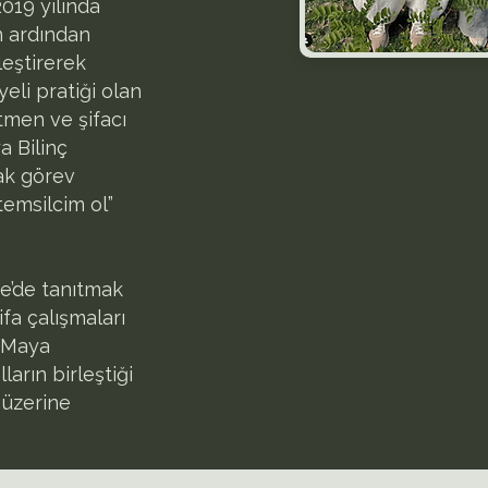
2019 yılında
n ardından
leştirerek
eli pratiği olan
tmen ve şifacı
a Bilinç
rak görev
temsilcim ol”
ye’de tanıtmak
ifa çalışmaları
, Maya
arın birleştiği
 üzerine