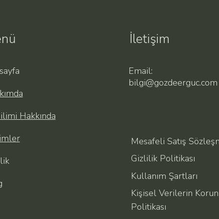
nü
İletişim
sayfa
Email:
bilgi@gozdeerguc.com
kımda
ilimi Hakkında
imler
Mesafeli Satış Sözleş
Gizlilik Politikası
lik
Kullanım Şartları
g
Kişisel Verilerin Koru
Politikası