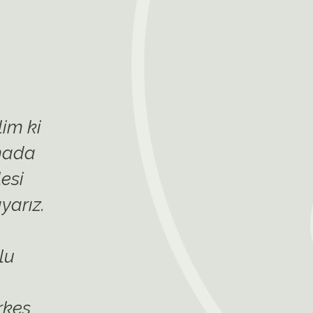
lim ki
şmada
esi
yarız.
lu
rkes