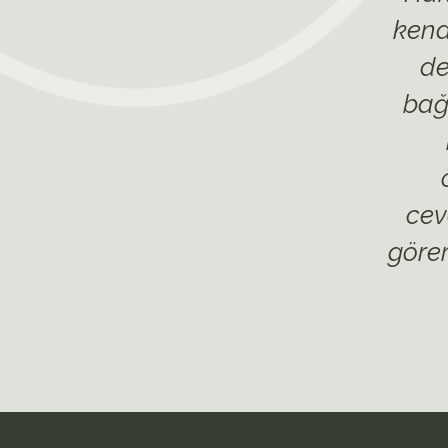
kend
de
bağ
cev
görer