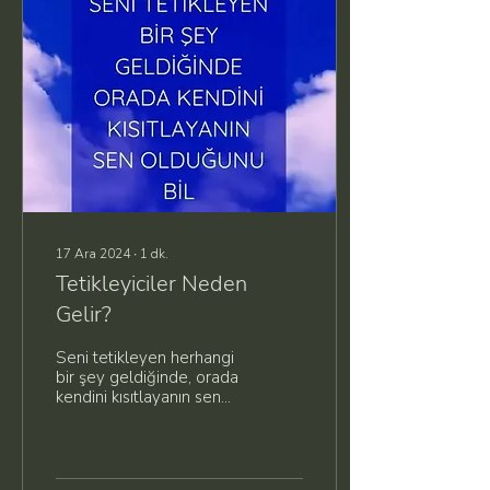
17 Ara 2024
∙
1
dk.
Tetikleyiciler Neden
Gelir?
Seni tetikleyen herhangi
bir şey geldiğinde, orada
kendini kısıtlayanın sen
olduğunu bil.
Tetikleyiciler sana neden
özgürleşmen...