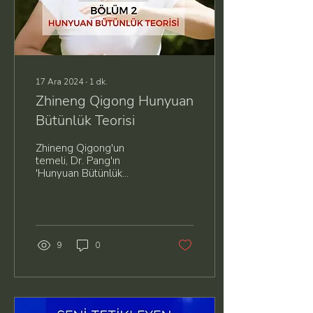
şekilde kullanılabilen açık
bir sistemdir. Örneğin,...
17 Ara 2024
∙
1
dk.
Zhineng Qigong Hunyuan
Bütünlük Teorisi
Zhineng Qigong'un
temeli, Dr. Pang'ın
'Hunyuan Bütünlük
Teorisi'ne dayanır.
Hunyuan Bütünlük Teorisi,
evrendeki her şeyin,
görünür veya...
9
0