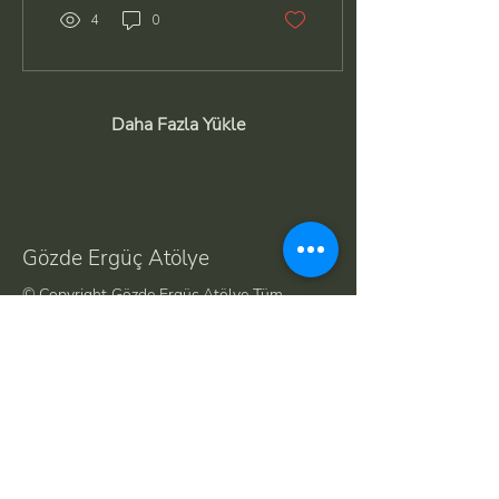
4
0
Daha Fazla Yükle
Gözde Ergüç Atölye
© Copyright Gözde Ergüç Atölye Tüm
Hakları Saklıdır. Bu Sitedeki İçeriklerin İzinsiz
Kullanılması ve Çoğaltılması Yasaktır.
Created by
Featdoor
Menü