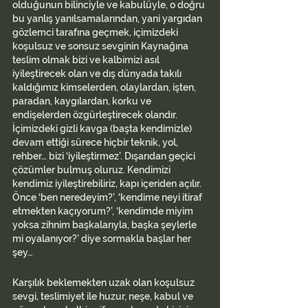
olduğunun bilinciyle ve kabulüyle, o doğru 
bu yanlış yanılsamalarından, yani yargıdan 
gözlemci tarafına geçmek, içimizdeki 
koşulsuz ve sonsuz sevginin Kaynağına 
teslim olmak bizi ve kalbimizi asıl 
iyileştirecek olan ve dış dünyada takılı 
kaldığımız kimselerden, olaylardan, işten, 
paradan, kaygılardan, korku ve 
endişelerden özgürleştirecek olandır. 
İçimizdeki gizli kavga (başta kendimizle) 
devam ettiği sürece hiçbir teknik, yol, 
rehber… bizi ‘iyileştirmez’. Dışarıdan geçici 
çözümler bulmuş oluruz. Kendimizi 
kendimiz iyileştirebiliriz, kapı içeriden açılır. 
Önce ‘ben neredeyim?’, ‘kendime neyi itiraf 
etmekten kaçıyorum?’, ‘kendimde miyim 
yoksa zihnim başkalarıyla, başka şeylerle 
mi oyalanıyor?’ diye sormakla başlar her 
şey…
Karşılık beklemekten uzak olan koşulsuz 
sevgi, teslimiyet ile huzur, neşe, kabul ve 