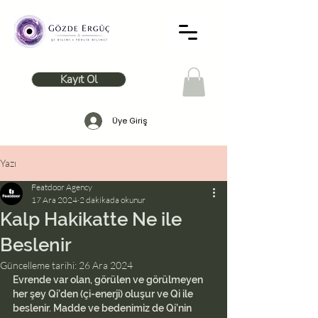
Kayıt Ol
Üye Giriş
Yazı
Featdoor Agency
17 Ara 2024
2 dakikada okunur
Kalp Hakikatte Ne ile
Beslenir
Güncelleme tarihi:
26 Ara 2024
Evrende var olan, görülen ve görülmeyen 
her şey Qi’den (çi-enerji) oluşur ve Qi ile 
beslenir. Madde ve bedenimiz de Qi’nin 