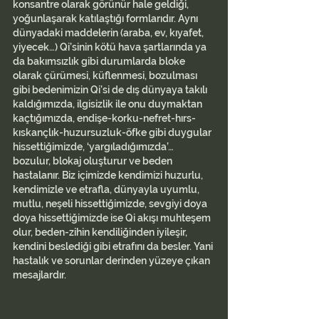
konsantre olarak görünür hale geldiği, 
yoğunlaşarak katılaştığı formlarıdır. Aynı 
dünyadaki maddelerin (araba, ev, kıyafet, 
yiyecek…) Qi’sinin kötü hava şartlarında ya 
da bakımsızlık gibi durumlarda bloke 
olarak çürümesi, küflenmesi, bozulması 
gibi bedenimizin Qi’si de dış dünyaya takılı 
kaldığımızda, ilgisizlik ile onu duymaktan 
kaçtığımızda, endişe-korku-nefret-hırs-
kıskançlık-huzursuzluk-öfke gibi duygular 
hissettiğimizde, ‘yargıladığımızda’… 
bozulur, blokaj oluşturur ve beden 
hastalanır. Biz içimizde kendimizi huzurlu, 
kendimizle ve etrafla, dünyayla uyumlu, 
mutlu, neşeli hissettiğimizde, sevgiyi doya 
doya hissettiğimizde ise Qi akışı muhteşem 
olur, beden-zihin kendiliğinden iyileşir, 
kendini beslediği gibi etrafını da besler. Yani 
hastalık ve sorunlar derinden yüzeye çıkan 
mesajlardır.