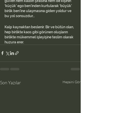
güven hem kalbin şifasına hem de kişinin 
‘küçük’ ego ben’inden kurtularak ‘büyük’ 
birlik ben’ine ulaşmasına giden yoldur ve 
bu yol sonsuzdur…
Kalp kaynaktan beslenir. Bir ve bütün olan, 
hep birlikte kaos gibi görünen oluşların 
birlikte mükemmel işleyişine teslim olarak 
huzura erer.
Son Yazılar
Hepsini Gör