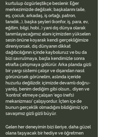
kurtulup özgürleştikçe beslenir. Eğer 
merkezimizde değilsek; başkalarını (aile, 
eş, çocuk, arkadaş, iş ortağı, patron, 
tanıdık…), başka şeyleri (konfor, iş, para, ev, 
eğitim, bilgi, hobi…) yani dış dünya olarak 
tanımlayacağımız alanı içimizden yükselen 
sesin önüne koyarak kendi gerçekliğimize 
direniyorsak, dış dünyanın dikkat 
dağıtıcılığının içinde kayboluruz ve bu da 
bizi savrulmaya, başta kendimizle sonra 
etrafla çatışmaya götürür. Arka planda gizli 
bir yargı sistemi çalışır ve dışarıdan nasıl 
görünürsek görünelim, aslında içeride 
huzurlu değilizdir, içimizde devamlı doğru-
yanlış, benim dediğim gibi olsun… diyen ve 
‘kontrol’ etmeye çalışan ‘ego (nefs) 
mekanizması’ çalışıyordur. İçten içe de 
bunun gerçeklik olmadığını bildiğimiz için 
savaşımız gizli gizli büyür.
Gelen her deneyimin bizi ileriye, daha güzel 
olana taşıyacak bir hediye ve öğretmen 